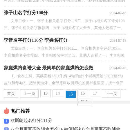
冲调2、蜂蜜宜在饭前1小时或饭后2小时后食用3、保存蜂蜜要注意容易的
密封性，蜂蜜虽然说千年不腐，但是它...
【查看全部】
张子山名字打分100分
2024-07-18
文章目录：一、张子山相关名字打分119二、张子山相关名字评分108
三、张子山相关名字推荐四、张子山相关名字大全五、其他人还看了一、
张子山相关名字打分119张鹂张守...
【查看全部】
李音名字打分116分 李姓名打分
2024-07-18
文章目录：一、李音相关名字打分102二、李音相关名字评分105三、
李音相关名字推荐四、李音相关名字大全五、其他人还看了一、李音相关
名字打分102李咏芝李小文李纤橙...
【查看全部】
家庭烘焙食谱大全 最简单的家庭烘焙怎么做
2024-07-18
1、食材主料。高筋面粉250g牛奶145g鸡蛋1个辅料黄油30g白糖25g
盐3g酵母4g2、把除黄油外，全部原料放厨师机的搅拌盆里面，按一档开
始搅拌，搅拌开始后厨师机会自动跳到二...
【查看全部】
13
14
16
17
首页
上一页
下一页
15
尾页
热门推荐
欧斯朗起名打分111分
1
八个月宝宝不吃辅食怎么办 如何解决八个月宝宝不吃辅食
2