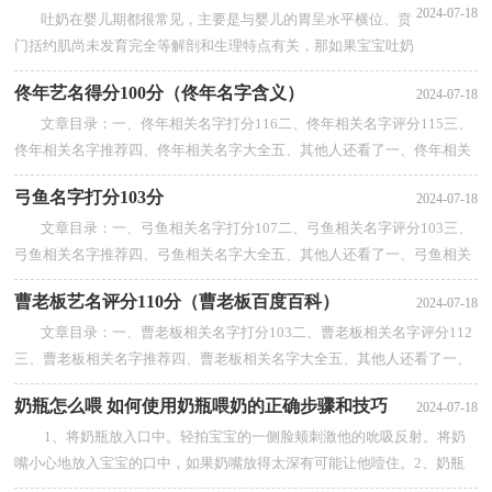
2024-07-18
吐奶在婴儿期都很常见，主要是与婴儿的胃呈水平横位、贲
门括约肌尚未发育完全等解剖和生理特点有关，那如果宝宝吐奶
呛到鼻子里怎么办呢？变换体位
佟年艺名得分100分（佟年名字含义）
2024-07-18
宝宝一...
【查看全部】
文章目录：一、佟年相关名字打分116二、佟年相关名字评分115三、
佟年相关名字推荐四、佟年相关名字大全五、其他人还看了一、佟年相关
名字打分116佟雨尹恒斌佟涛佟树...
【查看全部】
弓鱼名字打分103分
2024-07-18
文章目录：一、弓鱼相关名字打分107二、弓鱼相关名字评分103三、
弓鱼相关名字推荐四、弓鱼相关名字大全五、其他人还看了一、弓鱼相关
名字打分107弓在线利安隆刘景范...
【查看全部】
曹老板艺名评分110分（曹老板百度百科）
2024-07-18
文章目录：一、曹老板相关名字打分103二、曹老板相关名字评分112
三、曹老板相关名字推荐四、曹老板相关名字大全五、其他人还看了一、
曹老板相关名字打分103曹璇曹妙...
【查看全部】
奶瓶怎么喂 如何使用奶瓶喂奶的正确步骤和技巧
2024-07-18
1、将奶瓶放入口中。轻拍宝宝的一侧脸颊刺激他的吮吸反射。将奶
嘴小心地放入宝宝的口中，如果奶嘴放得太深有可能让他噎住。2、奶瓶
喂奶、喂奶的时候不时地和宝宝说...
【查看全部】