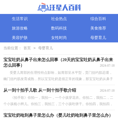
生活常识
社会热点
综合百科
旅游攻略
数码科技
美食推荐
美容护肤
女性时尚
母婴育儿
>
当前位置：
首页
母婴育儿
宝宝吐奶从鼻子出来怎么回事（20天的宝宝吐奶从鼻子出来
怎么回事）
2024-07-18
受婴儿胃部的生理性特点影响，如胃部呈水平型，贲门括约肌迟缓，
幽门括约肌发育成熟，所以宝宝吐奶是很正常的现象，那宝宝吐奶从鼻子
出来怎么回事？正常现象
从一到十拍手儿歌 从一到十拍手歌介绍
2024-07-18
婴...
【查看全部】
《拍手歌》你拍一，我拍一，一个小孩穿花衣。你拍二，我拍二，二
个小孩梳小辫儿。你拍三，我拍三，三个小孩吃饼干。你拍四，我拍四，
四个小孩写大字。你拍五，我拍五，五个小孩敲大鼓...
【查看全部】
宝宝吐奶呛到鼻子里怎么办（婴儿吐奶呛到鼻子里怎么办）