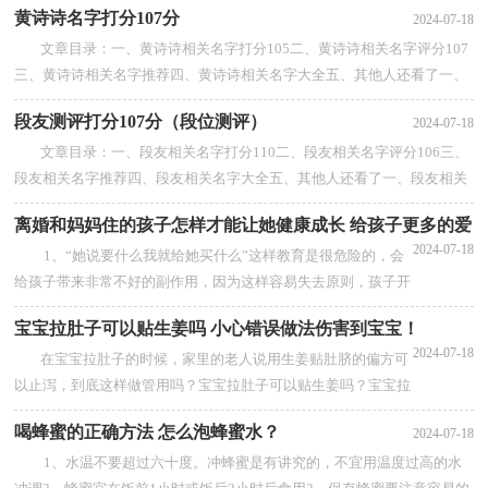
黄诗诗名字打分107分
2024-07-18
文章目录：一、黄诗诗相关名字打分105二、黄诗诗相关名字评分107
三、黄诗诗相关名字推荐四、黄诗诗相关名字大全五、其他人还看了一、
黄诗诗相关名字打分105黄美洁黄...
【查看全部】
段友测评打分107分（段位测评）
2024-07-18
文章目录：一、段友相关名字打分110二、段友相关名字评分106三、
段友相关名字推荐四、段友相关名字大全五、其他人还看了一、段友相关
名字打分110段志强段利涛段一段...
【查看全部】
离婚和妈妈住的孩子怎样才能让她健康成长 给孩子更多的爱
2024-07-18
1、“她说要什么我就给她买什么”这样教育是很危险的，会
给孩子带来非常不好的副作用，因为这样容易失去原则，孩子开
始是无意识无目地的要求,到后来孩子会因为控制了您...
【查看全
宝宝拉肚子可以贴生姜吗 小心错误做法伤害到宝宝！
部】
2024-07-18
在宝宝拉肚子的时候，家里的老人说用生姜贴肚脐的偏方可
以止泻，到底这样做管用吗？宝宝拉肚子可以贴生姜吗？宝宝拉
肚子可以贴生姜吗
喝蜂蜜的正确方法 怎么泡蜂蜜水？
2024-07-18
不建议贴。 生姜贴肚脐...
【查看全部】
1、水温不要超过六十度。冲蜂蜜是有讲究的，不宜用温度过高的水