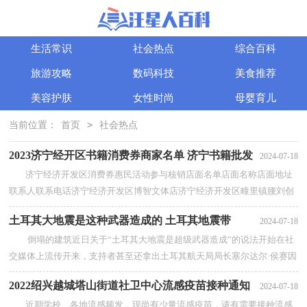
生活常识
社会热点
综合百科
旅游攻略
数码科技
美食推荐
美容护肤
女性时尚
母婴育儿
>
当前位置：
首页
社会热点
2023济宁经开区书籍消费券商家名单 济宁书籍批发
2024-07-18
济宁经济开发区消费券惠民活动参与核销店面名单店面名称店面地址
联系人联系电话济宁经济开发区博智文体店济宁经济开发区疃里镇腰刘创
业一条街张凤霞13220818339济...
【查看全部】
土耳其大地震是这种武器造成的 土耳其地震带
2024-07-18
倒塌的建筑近日关于“土耳其大地震是超级武器造成”的说法开始在社
交媒体上流传开来，支持者甚至还拿出土耳其航天局局长塞尔达尔·侯赛因
·耶尔德勒姆的采访发言作...
【查看全部】
2022绍兴越城塔山街道社卫中心流感疫苗接种通知
2024-07-18
近期学校、各地流感频发，现尚有少量流感疫苗，请有需要接种流感