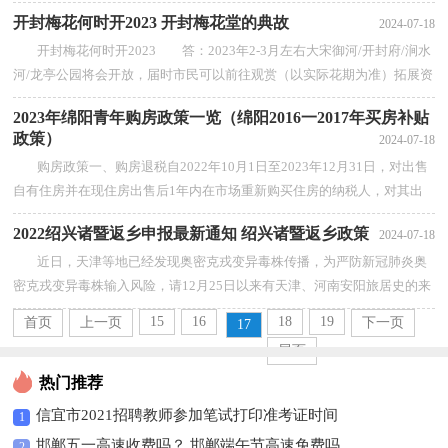
毒株输入风险，请12月25日以来有天...
【查看全部】
开封梅花何时开2023 开封梅花堂的典故
2024-07-18
开封梅花何时开2023 答：2023年2-3月左右大宋御河/开封府/涧水
河/龙亭公园将会开放，届时市民可以前往观赏（以实际花期为准）拓展资
料中国南京、无锡、泰州、武汉、丹江...
【查看全部】
2023年绵阳青年购房政策一览（绵阳2016一2017年买房补贴
政策）
2024-07-18
购房政策一、购房退税自2022年10月1日至2023年12月31日，对出售
自有住房并在现住房出售后1年内在市场重新购买住房的纳税人，对其出
售现住房已缴纳的个人所得税予以退税...
【查看全部】
2022绍兴诸暨返乡申报最新通知 绍兴诸暨返乡政策
2024-07-18
近日，天津等地已经发现奥密克戎变异毒株传播，为严防新冠肺炎奥
密克戎变异毒株输入风险，请12月25日以来有天津、河南安阳旅居史的来
诸返诸人员，第一时间向所在村(社区)、...
【查看全部】
15
16
18
19
首页
上一页
下一页
17
尾页
热门推荐
信宜市2021招聘教师参加笔试打印准考证时间
1
邯郸五一高速收费吗？ 邯郸端午节高速免费吗
2