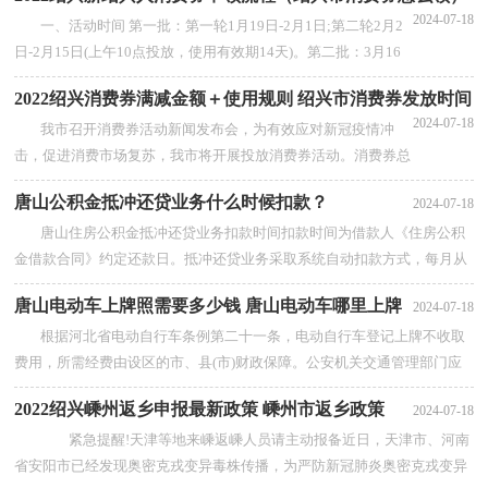
2024-07-18
一、活动时间 第一批：第一轮1月19日-2月1日;第二轮2月2
日-2月15日(上午10点投放，使用有效期14天)。第二批：3月16
日-3月31日(上午10点投放，使用有效期16天)。二、申领对...
2022绍兴消费券满减金额＋使用规则 绍兴市消费券发放时间
【查看全部】
2024-07-18
我市召开消费券活动新闻发布会，为有效应对新冠疫情冲
击，促进消费市场复苏，我市将开展投放消费券活动。消费券总
金额为5亿元，在1月16日-3月31日分批发放。一、相比2020年...
唐山公积金抵冲还贷业务什么时候扣款？
2024-07-18
【查看全部】
唐山住房公积金抵冲还贷业务扣款时间扣款时间为借款人《住房公积
金借款合同》约定还款日。抵冲还贷业务采取系统自动扣款方式，每月从
借款人及其配偶住房公积金账户中...
【查看全部】
唐山电动车上牌照需要多少钱 唐山电动车哪里上牌
2024-07-18
根据河北省电动自行车条例第二十一条，电动自行车登记上牌不收取
费用，所需经费由设区的市、县(市)财政保障。公安机关交通管理部门应
当按照就近、便捷办理的原则，采取增...
【查看全部】
2022绍兴嵊州返乡申报最新政策 嵊州市返乡政策
2024-07-18
紧急提醒!天津等地来嵊返嵊人员请主动报备近日，天津市、河南
省安阳市已经发现奥密克戎变异毒株传播，为严防新冠肺炎奥密克戎变异