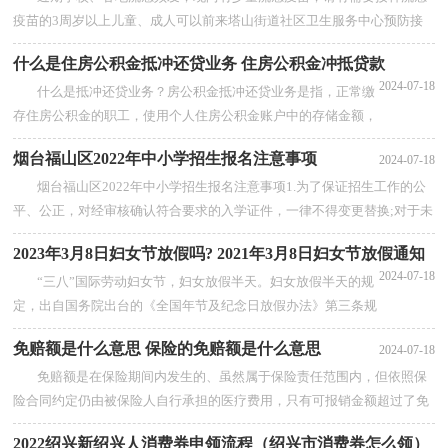
疫苗的3周岁以上儿童、成人可以前来塔山街道社区卫生服务中心预防接
种门诊来接种，儿童接种请随带接种证...
【查看全部】
什么是住房公积金抵冲还贷业务 住房公积金冲抵贷款
2024-07-18
什么是抵冲还贷业务？房公积金抵冲还贷业务是指，正常缴
存住房公积金的职工，使用个人住房公积金账户中的存储金额，
直接抵还其住房公积金个人贷款月应还贷款本息额的业务。...
烟台福山区2022年中小学招生报名注意事项
2024-07-18
【查看全部】
烟台福山区2022年中小学招生报名注意事项1.为了保证招生工作的公
平、公正，对经审核确认符合要求的入学证件，一律不得变更替换;对于未
在报名截止时间前完成网上报名的...
【查看全部】
2023年3月8日妇女节放假吗? 2021年3月8日妇女节放假通知
2024-07-18
“三八”国际劳动妇女节，妇女放假半天。妇女放假半天的规
定，出自国务院出台的《全国年节及纪念日放假办法》第三条规
定，三八妇女节是部分公民放假的节日，因此妇女节放假...
【查
免赔额是什么意思 保险的免赔额是什么意思
2024-07-18
看全部】
免赔额是在保险期间内发生的、虽然属于保险责任范围内，但依照保
险合同约定仍由被保险人自行承担的医疗费用，只有可报销金额超过了免
赔额，保险公司才会赔付。燕赵健康保...
【查看全部】
2022绍兴新绍兴人消费券申领流程（绍兴市消费券怎么领）