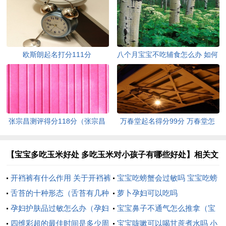
欧斯朗起名打分111分
八个月宝宝不吃辅食怎么办 如何
解决八个月宝宝不吃辅食
张宗昌测评得分118分（张宗昌
万春堂起名得分99分 万春堂怎
吧）
么样
【宝宝多吃玉米好处 多吃玉米对小孩子有哪些好处】相关文
章：
开裆裤有什么作用 关于开裆裤
宝宝吃螃蟹会过敏吗 宝宝吃螃
的作用介绍
舌苔的十种形态（舌苔有几种
蟹会过敏吗怎么办
萝卜孕妇可以吃吗
形态）
孕妇护肤品过敏怎么办（孕妇
宝宝鼻子不通气怎么推拿（宝
护肤品过敏怎么办啊）
四维彩超的最佳时间是多少周
宝鼻子不通气怎么推拿图解）
宝宝咳嗽可以喝甘蔗煮水吗 小