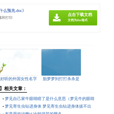
么预兆.doc》
点击下载文档
藏和打印
文档为doc格式
好听的外国女性名字
胎梦梦到打打杀杀是
介绍 外国女性名字有
男可信吗 孕妇梦见打
兆】相关文章：
什么好听的
杀生男还是生女
梦见自己家牛眼睛瞎了是什么意思（梦见牛的眼睛
瞎了一只是什么意思）
梦见寄生虫钻进身体 梦见寄生虫钻进身体拔不出
公
来
有意思的沙雕id 比较搞笑的网名