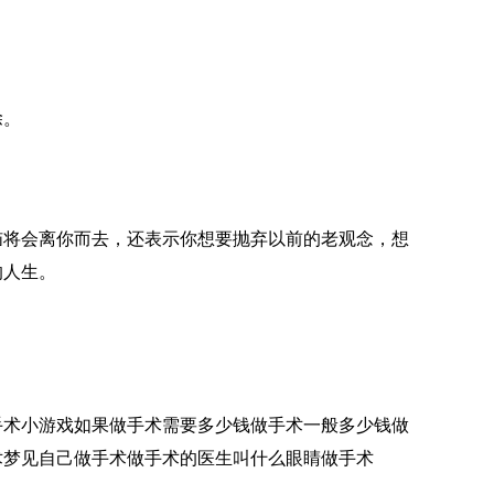
除。
恼将会离你而去，还表示你想要抛弃以前的老观念，想
的人生。
手术小游戏
如果做手术需要多少钱
做手术一般多少钱
做
术
梦见自己做手术
做手术的医生叫什么
眼睛做手术