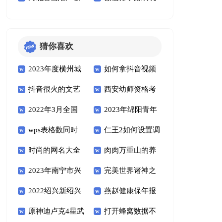
15天包含周末吗
法规则 你了解了吗
挑选有肉）
天最高温度是多少度
（河北省陪产假15
猜你喜欢
天包含周末吗）
2023年度横州城
如何拿抖音视频
抖音很火的文艺
西安幼师资格考
乡居民医保退费业务
做锁屏（抖音视频如
2022年3月全国
2023年绵阳青年
短句 发抖音说的文
试报名时间（西安幼
通告
何做成锁屏）
wps表格数同时
仁王2如何设置调
计算机等级考试广西
租房政策一览 绵阳
艺清新简短的话
师资格证报考条件）
时尚的网名大全
肉肉万重山的养
增减（wps表格增减
整游戏的画面分辨率
考区报名公告
市青年公寓
2023年南宁市兴
完美世界诸神之
经典类型很少有人用
殖方法和注意事项
对比）
（仁王2怎么设置画
2022绍兴新绍兴
燕赵健康保年报
宁中学初中部招生计
战礼包分享（完美世
的个性时尚网名
多肉万重山的养殖方
质）
原神迪卢克4星武
打开蜂窝数据不
人消费券申领流程
销有上限吗？
划+报名条件
界战神遗迹礼包）
法和注意事项