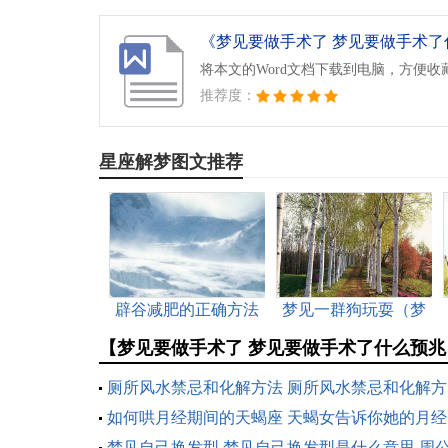
《梦见要做手术了 梦见要做手术了什
将本文的Word文档下载到电脑，方便收
推荐度：
星座解梦图文推荐
辟谷减肥的正确方法
梦见一群狗玩耍（梦
是几天 辟谷减肥的正
见一群狗在玩耍是什
【梦见要做手术了 梦见要做手术了什么预
确方法是7天吗
么意思）
厕所风水禁忌和化解方法 厕所风水禁忌和化解方
法介绍
如何哄月经期间的天蝎座 天蝎女告诉你她的月经
期
梦见自己换发型 梦见自己换发型是什么意思 周