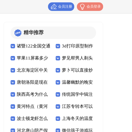
会员注册
会员登录
精华推荐
诸暨122全国交通
3d打印原型制作
苹果11屏幕多少
梦见帮男人剃头
安全日直播课入口＋
的四个流程分别为
北京海淀区中关
萝卜可以直接炒
hz（苹果11屏幕多
（梦见帮男人剃头什
时间＋观看对象
（3d打印的原理和
唐朝洛阳是现在
温馨幽默的晚安
村街道小修小补便民
吃吗 萝卜可以直接
少he zi）
么意思）
流程是什么）
陕西高考为什么
传统国学中辑注
的哪里 唐朝是洛阳
问候语（温馨幽默的
网点
炒吃吗视频
黄河特点（黄河
江苏专转本可以
查不到模拟投档信息
类典籍有哪些（典籍
吗
晚安问候语短句）
波士顿龙虾怎么
上海冬天的温度
特点四字词语）
跨专业吗 江苏专转
的录取动态
里的中国 聚焦了哪
河北唐山陪产假
微信筛子游戏玩
挑（波士顿龙虾怎么
一般是多少 上海冬
本能不能跨省
些典籍）