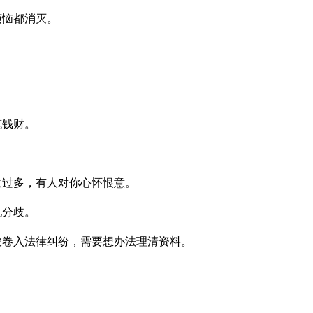
烦恼都消灭。
笔钱财。
敌过多，有人对你心怀恨意。
见分歧。
被卷入法律纠纷，需要想办法理清资料。